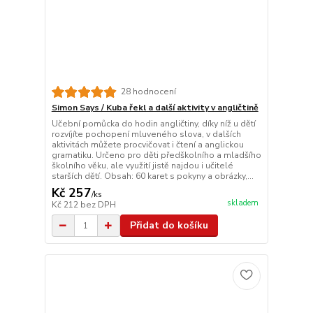
28 hodnocení
Simon Says / Kuba řekl a další aktivity v angličtině
Učební pomůcka do hodin angličtiny, díky níž u dětí
rozvíjíte pochopení mluveného slova, v dalších
aktivitách můžete procvičovat i čtení a anglickou
gramatiku. Určeno pro děti předškolního a mladšího
školního věku, ale využití jistě najdou i učitelé
starších dětí. Obsah: 60 karet s pokyny a obrázky,...
Kč 257
/
ks
skladem
Kč 212
bez DPH
Přidat do košíku