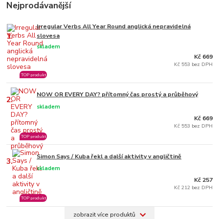
Nejprodávanější
Irregular Verbs All Year Round anglická nepravidelná
1.
slovesa
skladem
Kč 669
Kč 553 bez DPH
TOP produkt
NOW OR EVERY DAY? přítomný čas prostý a průběhový
2.
skladem
Kč 669
Kč 553 bez DPH
TOP produkt
Simon Says / Kuba řekl a další aktivity v angličtině
3.
skladem
Kč 257
Kč 212 bez DPH
TOP produkt
zobrazit více produktů