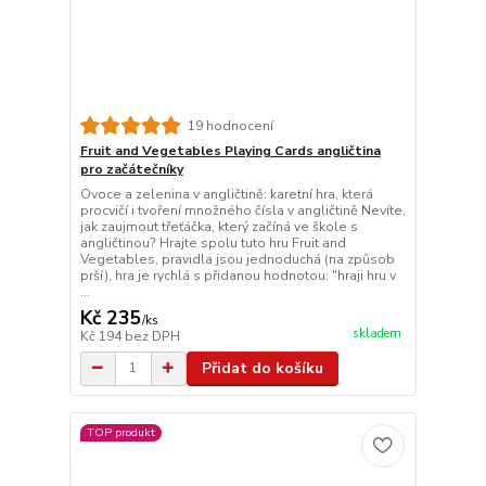
19 hodnocení
Fruit and Vegetables Playing Cards angličtina
pro začátečníky
Ovoce a zelenina v angličtině: karetní hra, která
procvičí i tvoření množného čísla v angličtině Nevíte,
jak zaujmout třeťáčka, který začíná ve škole s
angličtinou? Hrajte spolu tuto hru Fruit and
Vegetables, pravidla jsou jednoduchá (na způsob
prší), hra je rychlá s přidanou hodnotou: "hraji hru v
...
Kč 235
/
ks
skladem
Kč 194
bez DPH
Přidat do košíku
TOP produkt