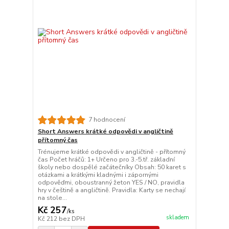
7 hodnocení
Short Answers krátké odpovědi v angličtině
přítomný čas
Trénujeme krátké odpovědi v angličtině - přítomný
čas Počet hráčů: 1+ Určeno pro 3.-5.tř. základní
školy nebo dospělé začátečníky Obsah: 50 karet s
otázkami a krátkými kladnými i zápornými
odpověďmi, oboustranný žeton YES / NO, pravidla
hry v češtině a angličtině. Pravidla: Karty se nechají
na stole...
Kč 257
/
ks
skladem
Kč 212
bez DPH