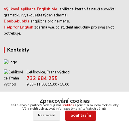
Výuková aplikace English Me
aplikace, která vás naučí slovíčka i
gramatiku (vyzkoušejte týden zdarma)
Doublebubble
angličtina pro nejmenší.
Help for English
zdarma vše, co student angličtiny pro svůj život
potřebuje.
kontakty
Čelákovice, Praha východ
732 684 255
9:00 - 11:00 / 15:00 - 18:00
info@anglictina-hry.cz
Zpracování cookies
Náš e-shop a partneři potřebují Váš
souhlas
s použitím souborů cookies, aby
Vám mohli zobrazovat informace týkající se Vašich zájmů.
Souhlasím
Nastavení