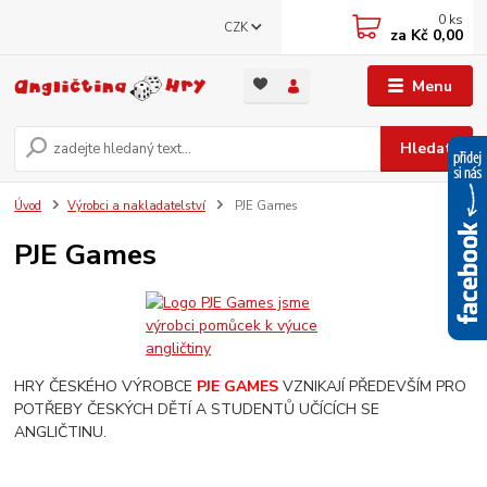
0
ks
CZK
za
Kč 0,00
Menu
Hledat
Úvod
Výrobci a nakladatelství
PJE Games
PJE Games
HRY ČESKÉHO VÝROBCE
PJE GAMES
VZNIKAJÍ PŘEDEVŠÍM PRO
POTŘEBY ČESKÝCH DĚTÍ A STUDENTŮ UČÍCÍCH SE
ANGLIČTINU.