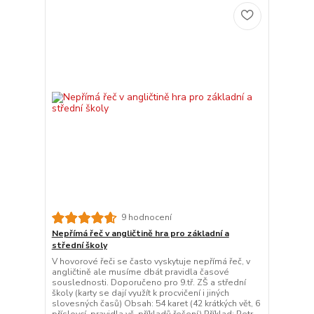
9 hodnocení
Nepřímá řeč v angličtině hra pro základní a
střední školy
V hovorové řeči se často vyskytuje nepřímá řeč, v
angličtině ale musíme dbát pravidla časové
souslednosti. Doporučeno pro 9.tř. ZŠ a střední
školy (karty se dají využít k procvičení i jiných
slovesných časů) Obsah: 54 karet (42 krátkých vět, 6
příslovcí, pravidla vč. příkladů řešení) Příklad: Petr