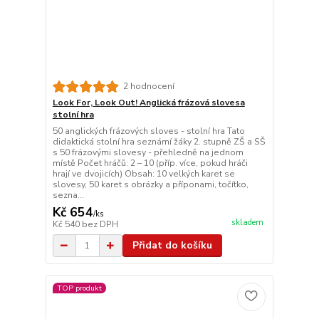
2 hodnocení
Look For, Look Out! Anglická frázová slovesa
stolní hra
50 anglických frázových sloves - stolní hra Tato
didaktická stolní hra seznámí žáky 2. stupně ZŠ a SŠ
s 50 frázovými slovesy - přehledně na jednom
místě Počet hráčů: 2 – 10 (příp. více, pokud hráči
hrají ve dvojicích) Obsah: 10 velkých karet se
slovesy, 50 karet s obrázky a příponami, točítko,
sezna...
Kč 654
/
ks
skladem
Kč 540
bez DPH
Přidat do košíku
TOP produkt