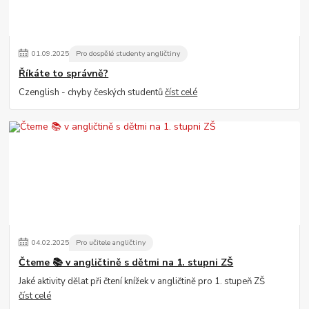
01
.
09
.
2025
Pro dospělé studenty angličtiny
Říkáte to správně?
Czenglish - chyby českých studentů
číst celé
04
.
02
.
2025
Pro učitele angličtiny
Čteme 📚 v angličtině s dětmi na 1. stupni ZŠ
Jaké aktivity dělat při čtení knížek v angličtině pro 1. stupeň ZŠ
číst celé