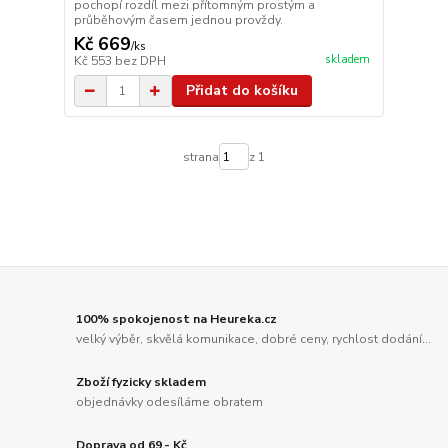
pochopí rozdíl mezi přítomným prostým a
průběhovým časem jednou provždy.
Kč 669
/
ks
skladem
Kč 553
bez DPH
Přidat do košíku
strana
z 1
100% spokojenost na Heureka.cz
velký výběr, skvělá komunikace, dobré ceny, rychlost dodání...
Zboží fyzicky skladem
objednávky odesíláme obratem
Doprava od 69,- Kč