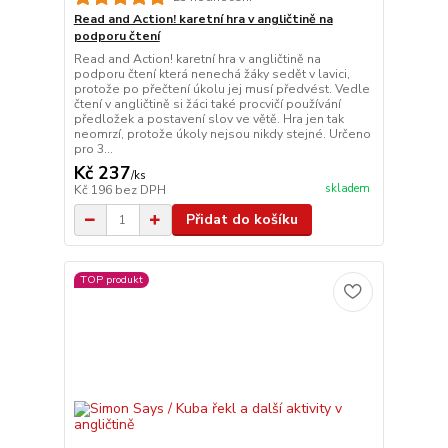
Read and Action! karetní hra v angličtině na
podporu čtení
Read and Action! karetní hra v angličtině na
podporu čtení která nenechá žáky sedět v lavici,
protože po přečtení úkolu jej musí předvést. Vedle
čtení v angličtině si žáci také procvičí používání
předložek a postavení slov ve větě. Hra jen tak
neomrzí, protože úkoly nejsou nikdy stejné. Určeno
pro 3...
Kč 237
/
ks
skladem
Kč 196
bez DPH
Přidat do košíku
TOP produkt