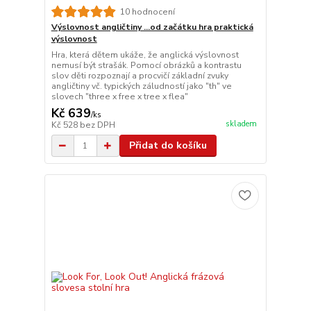
10 hodnocení
Výslovnost angličtiny ...od začátku hra praktická
výslovnost
Hra, která dětem ukáže, že anglická výslovnost
nemusí být strašák. Pomocí obrázků a kontrastu
slov děti rozpoznají a procvičí základní zvuky
angličtiny vč. typických záludností jako "th" ve
slovech "three x free x tree x flea"
Kč 639
/
ks
skladem
Kč 528
bez DPH
Přidat do košíku