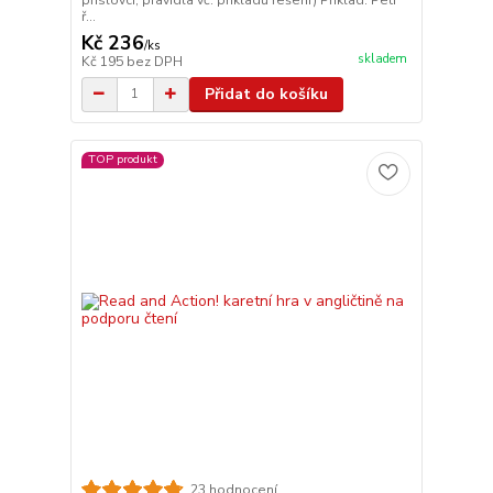
ř...
Kč 236
/
ks
skladem
Kč 195
bez DPH
Přidat do košíku
TOP produkt
23 hodnocení