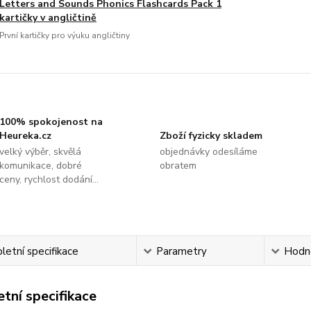
Letters and Sounds Phonics Flashcards Pack 1
kartičky v angličtině
První kartičky pro výuku angličtiny
100% spokojenost na
Heureka.cz
Zboží fyzicky skladem
velký výběr, skvělá
objednávky odesíláme
komunikace, dobré
obratem
ceny, rychlost dodání...
etní specifikace
Parametry
Hodn
tní specifikace