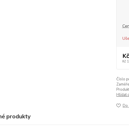
Cen
Uše
Kč
Kč 
Číslo p
Zaměře
Produkt
Hlídat 
Do 
é produkty