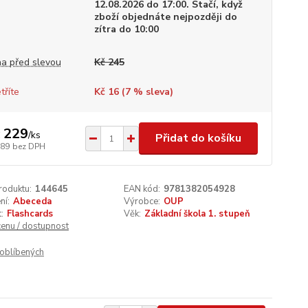
12.08.2026 do 17:00. Stačí, když
zboží objednáte nejpozději do
zítra do 10:00
a před slevou
Kč 245
tříte
Kč 16 (
7
% sleva)
 229
/
ks
Přidat do košíku
189
bez DPH
roduktu:
144645
EAN kód:
9781382054928
ní:
Abeceda
Výrobce:
OUP
:
Flashcards
Věk:
Základní škola 1. stupeň
cenu / dostupnost
oblíbených