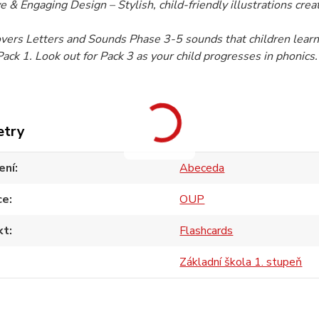
ve & Engaging Design – Stylish, child-friendly illustrations crea
vers Letters and Sounds Phase 3-5 sounds that children learn
ack 1. Look out for Pack 3 as your child progresses in phonics.
etry
ení
Abeceda
ce
OUP
kt
Flashcards
Základní škola 1. stupeň