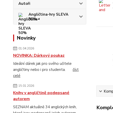
Autoři
Angličtina-hry SLEVA
50% +
Novinky
01.04.2026
NOVINKA: Dárkový poukaz
Ideální dárek jak pro svého učitele
angličtiny nebo i pro studenta.
číst
celé
15.01.2026
Kompl
Knihy v angličtině podepsané
autorem
Komple
SEZNAM aktuálně 34 anglických knih,