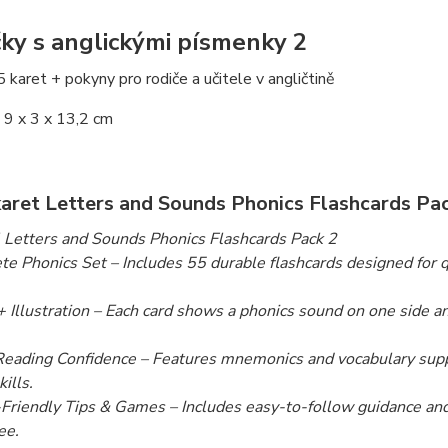
čky s anglickými písmenky 2
 karet + pokyny pro rodiče a učitele v angličtině
 9 x 3 x 13,2 cm
karet Letters and Sounds Phonics Flashcards Pack
l Letters and Sounds Phonics Flashcards Pack 2
e Phonics Set – Includes 55 durable flashcards designed for qu
 Illustration – Each card shows a phonics sound on one side an
Reading Confidence – Features mnemonics and vocabulary suppo
kills.
-Friendly Tips & Games – Includes easy-to-follow guidance an
ee.