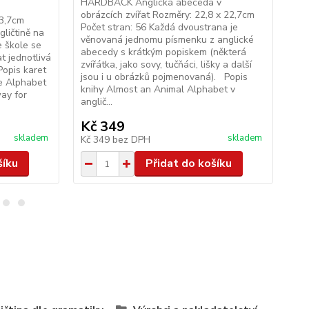
HARDBACK Anglická abeceda v
PA
obrázcích zvířat Rozměry: 22,8 x 22,7cm
kra
13,7cm
Počet stran: 56 Každá dvoustrana je
(Lo
gličtině na
věnovaná jednomu písmenku z anglické
cm 
e škole se
abecedy s krátkým popiskem (některá
Alp
t jednotlivá
zvířátka, jako sovy, tučňáci, lišky a další
ang
opis karet
jsou i u obrázků pojmenovaná). Popis
bro
se Alphabet
knihy Almost an Animal Alphabet v
sel
ay for
anglič...
Kč 349
K
skladem
skladem
Kč 349
bez DPH
Kč
šíku
Přidat do košíku