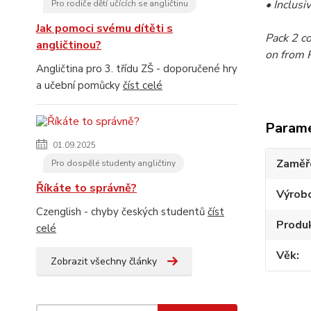
• Inclusi
Pro rodiče dětí učících se angličtinu
Jak pomoci svému dítěti s
Pack 2
co
angličtinou?
on from P
Angličtina pro 3. třídu ZŠ - doporučené hry
a učební pomůcky
číst celé
Param
01.09.2025
Zaměř
Pro dospělé studenty angličtiny
Říkáte to správně?
Výrob
Czenglish - chyby českých studentů
číst
Produ
celé
Věk
Zobrazit všechny články