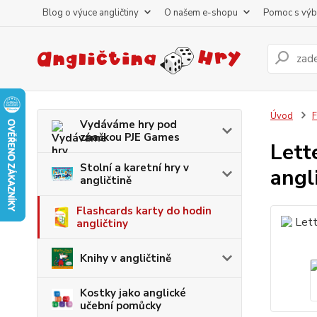
Blog o výuce angličtiny
O našem e-shopu
Pomoc s vý
Úvod
F
Vydáváme hry pod
značkou PJE Games
Lett
Stolní a karetní hry v
angl
angličtině
Flashcards karty do hodin
angličtiny
Knihy v angličtině
Kostky jako anglické
učební pomůcky