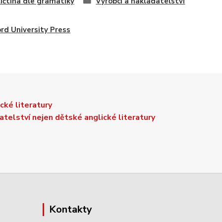
ičtina dle gramatiky
Výrobci a nakladatelství
rd University Press
kontakty