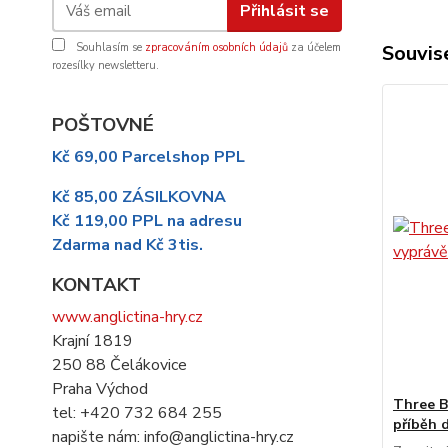
Přihlásit se
Souvise
Souhlasím se
zpracováním osobních údajů
za účelem
rozesílky newsletteru.
POŠTOVNÉ
Kč 69,00 Parcelshop PPL
Kč 85,00 ZÁSILKOVNA
Kč 119,00 PPL na adresu
Zdarma nad Kč 3tis.
KONTAKT
www.anglictina-hry.cz
Krajní 1819
250 88 Čelákovice
Praha Východ
Three B
tel: +420 732 684 255
příběh 
napište nám: info@anglictina-hry.cz