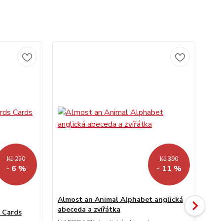
Kč 250
Kč 390
- 6 %
- 11 %
Almost an Animal Alphabet anglická
An
abeceda a zvířátka
ang
 Cards