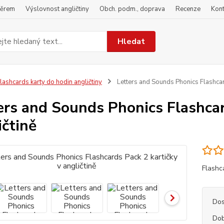
běrem
Výslovnost angličtiny
Obch. podm., doprava
Recenze
Kont
Hledat
lashcards karty do hodin angličtiny
Letters and Sounds Phonics Flashcard
ers and Sounds Phonics Flashcar
ičtině
Flashc
Dos
Dob