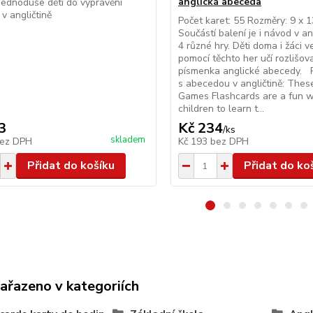
anglická abeceda
jednoduše děti do vyprávění
 v angličtině
Počet karet: 55 Rozměry: 9 x 
Součástí balení je i návod v an
4 různé hry. Děti doma i žáci v
pomocí těchto her učí rozlišova
písmenka anglické abecedy. P
s abecedou v angličtině: The
Games Flashcards are a fun w
children to learn t...
3
Kč 234
/
ks
skladem
ez DPH
Kč 193
bez DPH
Přidat do košíku
Přidat do ko
zařazeno v kategoriích