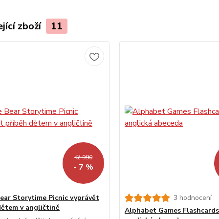
jící zboží
11
Kč 990
- 7 %
ear Storytime Picnic vyprávět
3 hodnocení
dětem v angličtině
Alphabet Games Flashcards