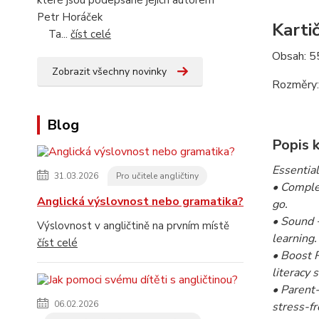
které jsou podepsané jejich autorem
Petr Horáček
Karti
Ta...
číst celé
Obsah: 55
Zobrazit všechny novinky
Rozměry:
Blog
Popis 
Essentia
31.03.2026
Pro učitele angličtiny
• Complet
Anglická výslovnost nebo gramatika?
go.
• Sound +
Výslovnost v angličtině na prvním místě
learning.
číst celé
• Boost 
literacy s
• Parent
06.02.2026
stress-fr