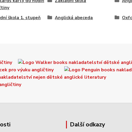
cards karty do hodin
Základní škola
Angl
čtiny
dní škola 1. stupeň
Anglická abeceda
Oxfo
vosti
Další odkazy