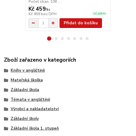
Počet stran: 108 ...
Kč 459
Kč 376
/
ks
/
ks
skladem
Kč 459
bez DPH
Kč 376
bez 
Přidat do košíku
Zboží zařazeno v kategoriích
Knihy v angličtině
Mateřská školka
Základní škola
Témata v angličtině
Výrobci a nakladatelství
Základní školy
Základní škola 1. stupeň