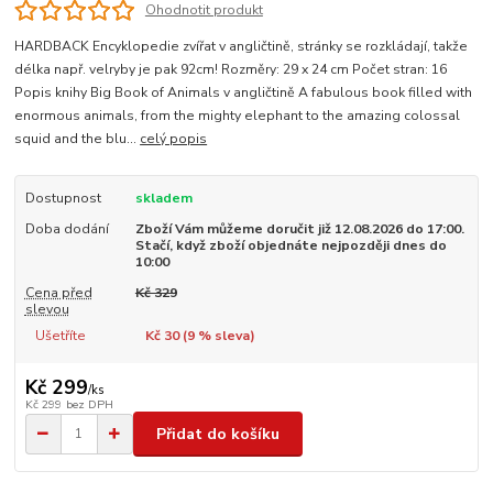
Ohodnotit produkt
HARDBACK Encyklopedie zvířat v angličtině, stránky se rozkládají, takže
délka např. velryby je pak 92cm! Rozměry: 29 x 24 cm Počet stran: 16
Popis knihy Big Book of Animals v angličtině A fabulous book filled with
enormous animals, from the mighty elephant to the amazing colossal
squid and the blu...
celý popis
Dostupnost
skladem
Doba dodání
Zboží Vám můžeme doručit již 12.08.2026 do 17:00.
Stačí, když zboží objednáte nejpozději dnes do
10:00
Cena před
Kč 329
slevou
Ušetříte
Kč 30 (
9
% sleva)
Kč 299
/
ks
Kč 299
bez DPH
Přidat do košíku