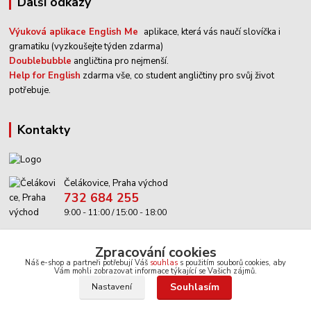
Další odkazy
Výuková aplikace English Me
aplikace, která vás naučí slovíčka i
gramatiku (vyzkoušejte týden zdarma)
Doublebubble
angličtina pro nejmenší.
Help for English
zdarma vše, co student angličtiny pro svůj život
potřebuje.
kontakty
Čelákovice, Praha východ
732 684 255
9:00 - 11:00 / 15:00 - 18:00
info@anglictina-hry.cz
Zpracování cookies
Náš e-shop a partneři potřebují Váš
souhlas
s použitím souborů cookies, aby
Vám mohli zobrazovat informace týkající se Vašich zájmů.
Souhlasím
Nastavení