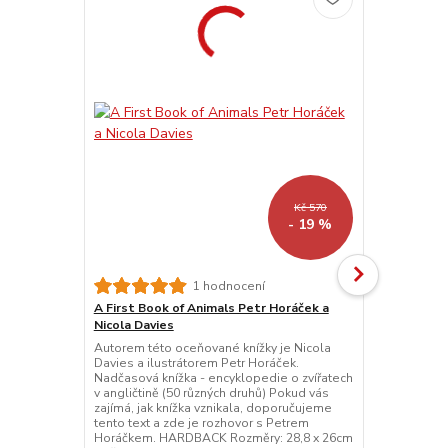
Kč 570
- 19 %
Eric Carle's
1 hodnocení
obrázkový s
A First Book of Animals Petr Horáček a
Eric Carle: A
Nicola Davies
než 180 zvíř
Autorem této oceňované knížky je Nicola
Hungry Cate
Davies a ilustrátorem Petr Horáček.
knihy: 20,8 
Nadčasová knížka - encyklopedie o zvířatech
knihy Eric C
v angličtině (50 různých druhů) Pokud vás
angličtině A 
zajímá, jak knížka vznikala, doporučujeme
introduction
tento text a zde je rozhovor s Petrem
Very ...
Horáčkem. HARDBACK Rozměry: 28,8 x 26cm