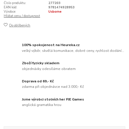
Číslo produktu:
277203
EAN kód:
9781474928953
Výrobce:
Usborne
Hlídat cenu / dostupnost
Do oblíbených
100% spokojenost na Heureka.cz
velký výběr, skvělá komunikace, dobré ceny, rychlost dodání...
Zboží fyzicky skladem
objednávky odesíláme obratem
Doprava od 69,- Kč
zdarma při objednávce nad 3.000,- Kč
Jsme výrobci stolních her PJE Games
anglická gramatika hrou