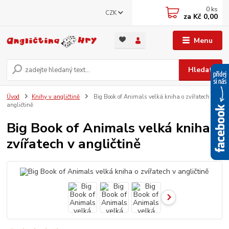
0
ks
CZK
za
Kč 0,00
Menu
Hledat
Úvod
Knihy v angličtině
Big Book of Animals velká kniha o zvířatech v
angličtině
Big Book of Animals velká kniha o
zvířatech v angličtině