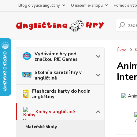
Blog o výuce angličtiny
O našem e-shopu
Pomoc s vý
Úvod
K
Vydáváme hry pod
značkou PJE Games
Anim
Stolní a karetní hry v
inte
angličtině
Flashcards karty do hodin
angličtiny
Knihy v angličtině
Mateřské školy