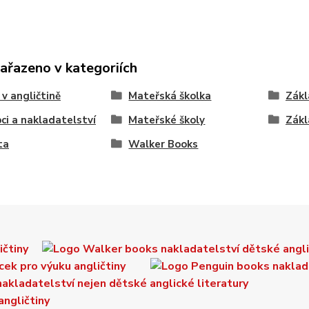
zařazeno v kategoriích
 v angličtině
Mateřská školka
Zákl
ci a nakladatelství
Mateřské školy
Zákl
ta
Walker Books