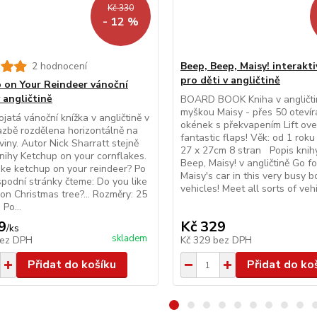
Kč 330
- 12 %
2 hodnocení
Beep, Beep, Maisy! interakti
pro děti v angličtině
 on Your Reindeer vánoční
 angličtině
BOARD BOOK Kniha v angličti
myškou Maisy - přes 50 otevír
ojatá vánoční knížka v angličtině v
okének s překvapením Lift ove
zbě rozdělena horizontálně na
fantastic flaps! Věk: od 1 rok
viny. Autor Nick Sharratt stejně
27 x 27cm 8 stran Popis knih
nihy Ketchup on your cornflakes.
Beep, Maisy! v angličtině Go fo
ike ketchup on your reindeer? Po
Maisy's car in this very busy b
spodní stránky čteme: Do you like
vehicles! Meet all sorts of vehic
on Christmas tree?... Rozměry: 25
Po...
9
Kč 329
/
ks
skladem
ez DPH
Kč 329
bez DPH
Přidat do košíku
Přidat do ko