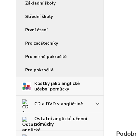
Základní školy
Střední školy
První čtení
Pro začátečníky
Pro mírně pokročilé
Pro pokročilé
Kostky jako anglické
učební pomůcky
CD a DVD v angličtině
Ostatní anglické učební
pomůcky
Podobn