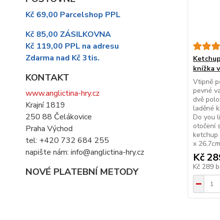
Kč 69,00 Parcelshop PPL
Kč 85,00 ZÁSILKOVNA
Kč 119,00 PPL na adresu
Zdarma nad Kč 3tis.
Ketchup
knížka v
KONTAKT
Vtipně p
pevné va
www.anglictina-hry.cz
dvě polo
Krajní 1819
laděné k
250 88 Čelákovice
Do you l
otočení 
Praha Východ
ketchup 
tel: +420 732 684 255
x 26,7cm 
napište nám: info@anglictina-hry.cz
Kč 28
Kč 289
b
NOVÉ PLATEBNÍ METODY