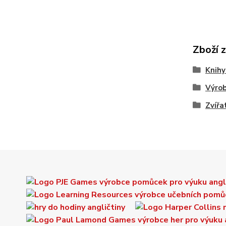
Zboží 
Knihy
Výrob
Zvířa