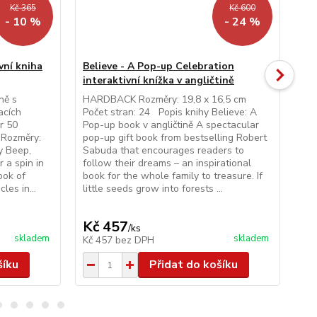
Kč 365
Kč 600
- 10 %
- 24 %
vní kniha
Believe - A Pop-up Celebration
BU
interaktivní knížka v angličtině
pří
ně s
HARDBACK Rozměry: 19,8 x 16,5 cm
HAR
acích
Počet stran: 24 Popis knihy Believe: A
ang
r 50
Pop-up book v angličtině A spectacular
pří
u Rozměry:
pop-up gift book from bestselling Robert
Roz
y Beep,
Sabuda that encourages readers to
10 
r a spin in
follow their dreams – an inspirational
kte
ook of
book for the whole family to treasure. If
dal
les in...
little seeds grow into forests ...
obr
Kč 457
K
/
ks
skladem
skladem
Kč 457
bez DPH
Kč
šíku
Přidat do košíku