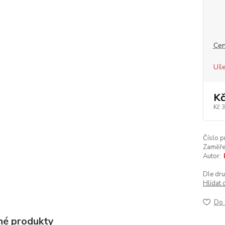
Cen
Uše
Kč
Kč 
Číslo p
Zaměře
Autor:
Dle dru
Hlídat 
Do 
é produkty