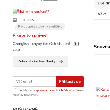
Dle dr
Věk
01.09.2025
Pro dospělé studenty angličtiny
Říkáte to správně?
Czenglish - chyby českých studentů
číst
Souvise
celé
Zobrazit všechny články
Přihlásit se
Souhlasím se
zpracováním osobních údajů
za účelem
rozesílky newsletteru.
POŠTOVNÉ