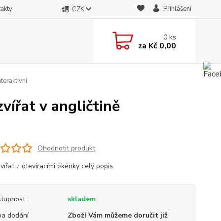
akty
Přihlášení
CZK
0
ks
za
Kč 0,00
teraktivní
vířat v angličtině
Ohodnotit produkt
zvířat z otevíracími okénky
celý popis
tupnost
skladem
a dodání
Zboží Vám můžeme doručit již