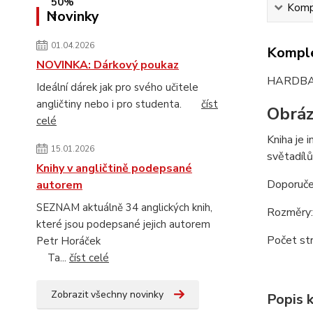
Kompl
Novinky
01.04.2026
Komple
NOVINKA: Dárkový poukaz
HARDB
Ideální dárek jak pro svého učitele
angličtiny nebo i pro studenta.
číst
Obráz
celé
Kniha je 
15.01.2026
světadílů
Knihy v angličtině podepsané
Doporučen
autorem
SEZNAM aktuálně 34 anglických knih,
Rozměry:
které jsou podepsané jejich autorem
Počet str
Petr Horáček
Ta...
číst celé
Zobrazit všechny novinky
Popis 