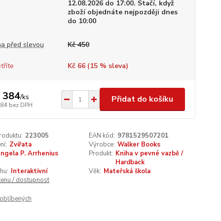
12.08.2026 do 17:00. Stačí, když
zboží objednáte nejpozději dnes
do 10:00
a před slevou
Kč 450
tříte
Kč 66 (
15
% sleva)
 384
/
ks
Přidat do košíku
384
bez DPH
roduktu:
223005
EAN kód:
9781529507201
ní:
Zvířata
Výrobce:
Walker Books
Ingela P. Arrhenius
Produkt:
Kniha v pevné vazbě /
Hardback
hu:
Interaktivní
Věk:
Mateřská škola
cenu / dostupnost
oblíbených