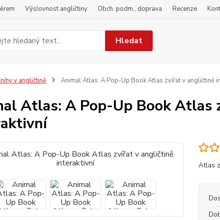
běrem
Výslovnost angličtiny
Obch. podm., doprava
Recenze
Kont
Hledat
nihy v angličtině
Animal Atlas: A Pop-Up Book Atlas zvířat v angličtině in
al Atlas: A Pop-Up Book Atlas z
raktivní
Atlas 
Dos
Dob