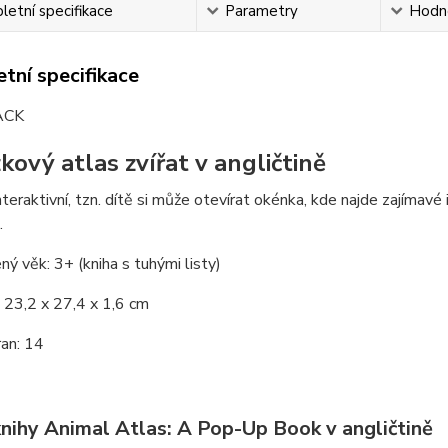
etní specifikace
Parametry
Hodn
tní specifikace
ACK
kový atlas zvířat v angličtině
interaktivní, tzn. dítě si může otevírat okénka, kde najde zajímav
.
ý věk: 3+ (kniha s tuhými listy)
 23,2 x 27,4 x 1,6 cm
an: 14
knihy Animal Atlas: A Pop-Up Book v angličtině