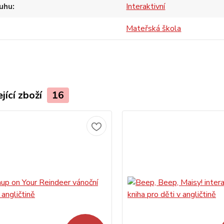
uhu
Interaktivní
Mateřská škola
jící zboží
16