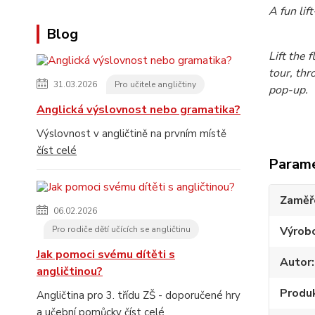
A fun lif
Blog
Lift the 
tour, thr
31.03.2026
Pro učitele angličtiny
pop-up.
Anglická výslovnost nebo gramatika?
Výslovnost v angličtině na prvním místě
číst celé
Param
Zaměř
06.02.2026
Výrob
Pro rodiče dětí učících se angličtinu
Jak pomoci svému dítěti s
Autor
angličtinou?
Produ
Angličtina pro 3. třídu ZŠ - doporučené hry
a učební pomůcky
číst celé