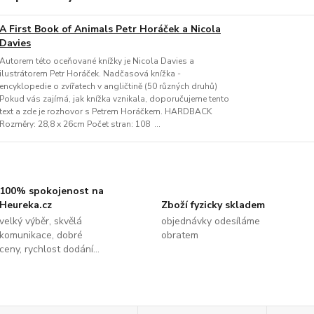
A First Book of Animals Petr Horáček a Nicola
Davies
Autorem této oceňované knížky je Nicola Davies a
ilustrátorem Petr Horáček. Nadčasová knížka -
encyklopedie o zvířatech v angličtině (50 různých druhů)
Pokud vás zajímá, jak knížka vznikala, doporučujeme tento
text a zde je rozhovor s Petrem Horáčkem. HARDBACK
Rozměry: 28,8 x 26cm Počet stran: 108 ...
100% spokojenost na
Heureka.cz
Zboží fyzicky skladem
velký výběr, skvělá
objednávky odesíláme
komunikace, dobré
obratem
ceny, rychlost dodání...