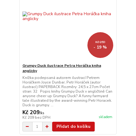
Kč 259
- 19 %
Grumpy Duck ilustrace Petra Horáčka kniha
anglicky
Knížka podepsaná autorem ilustrací Petrem
Horáčkem Joyce Dunbar, Petr Horáček (autor
ilustrací) PAPERBACK Rozměry: 24,5 x 27cm Počet
stran: 32 Popis knihy Grumpy Duck v angličtině Can
anyone cheer up Grumpy Duck? A funny farmyard
tale illustrated by the award-winning Petr Horacek.
Duck is grumpy. ...
Kč 209
/
ks
skladem
Kč 209
bez DPH
Přidat do košíku