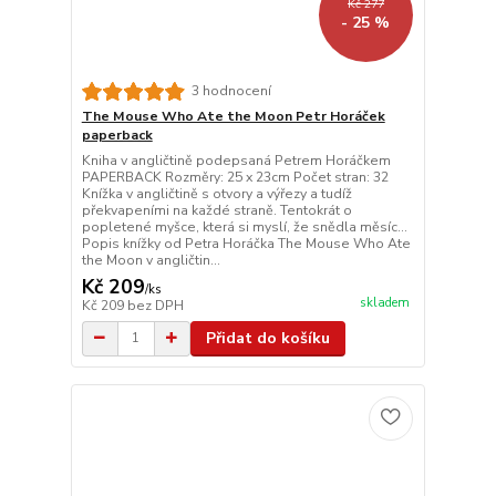
Kč 277
- 25 %
3 hodnocení
The Mouse Who Ate the Moon Petr Horáček
paperback
Kniha v angličtině podepsaná Petrem Horáčkem
PAPERBACK Rozměry: 25 x 23cm Počet stran: 32
Knížka v angličtině s otvory a výřezy a tudíž
překvapeními na každé straně. Tentokrát o
popletené myšce, která si myslí, že snědla měsíc...
Popis knížky od Petra Horáčka The Mouse Who Ate
the Moon v angličtin...
Kč 209
/
ks
skladem
Kč 209
bez DPH
Přidat do košíku