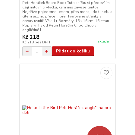
Petr Horáček Board Book Tuto knížku si především
užijí milovníci vláčků, kam nás zaveze tento?
Nejdříve pojedeme lesem, přes most, i do tunelu a
cílem je... no přece moře. Tvarované stránky s
otvory uvnitř. Věk: 1+ Rozměry: 16 x 16 cm, 16 stran
Popis knihy od Petra Horáčka Choo Choo v
angličtině L...
Kč 218
skladem
Kč 218
bez DPH
Přidat do košíku