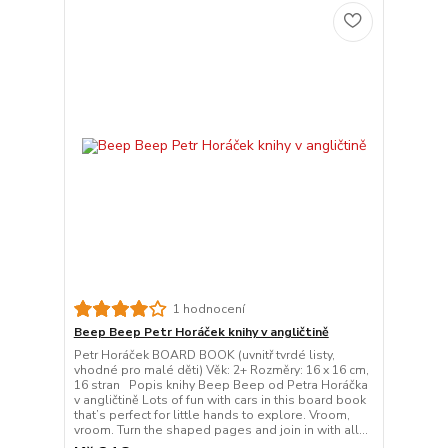
1 hodnocení
Beep Beep Petr Horáček knihy v angličtině
Petr Horáček BOARD BOOK (uvnitř tvrdé listy,
vhodné pro malé děti) Věk: 2+ Rozměry: 16 x 16 cm,
16 stran Popis knihy Beep Beep od Petra Horáčka
v angličtině Lots of fun with cars in this board book
that’s perfect for little hands to explore. Vroom,
vroom. Turn the shaped pages and join in with all...