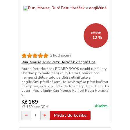
Kč 215
- 12 %
3 hodnocení
Run, Mouse, Run! Petr Horáček v angličtině
Autor: Petr Horáček BOARD BOOK (uvnitř tuhé listy,
vhodné pro malé děti) knihy Petra Horáčka pro
nejmenší děti, v této se děti setkají také s
anglickými předložkami, to když myška před kočkou
utíká přes, skrz, do... Věk: 2+ Rozměry: 16 x 16 cm, 16
stran Popis knihy Run Mouse Run od Petra Horáčka
v...
Kč 189
skladem
Kč 189
bez DPH
Přidat do košíku