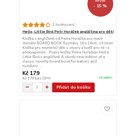
Kč 210
- 15 %
1 hodnocení
Hello, Little Bird Petr Horáček angličtina pro děti
Knížka v angličtině od Petra Horáčka pro malé
čtenáře BOARD BOOK Rozměry: 16 x 16cm, 14 stran
Knížka pro nejmenší děti s otvory a tudíž pro ně i s
překvapením. Popis knížky Petra Horáčkav Hello,
Little Bird v angličtině A sturdy new edition of a
classic novelty board book for babies and
toddlers. ...
Kč 179
skladem
Kč 179
bez DPH
Přidat do košíku