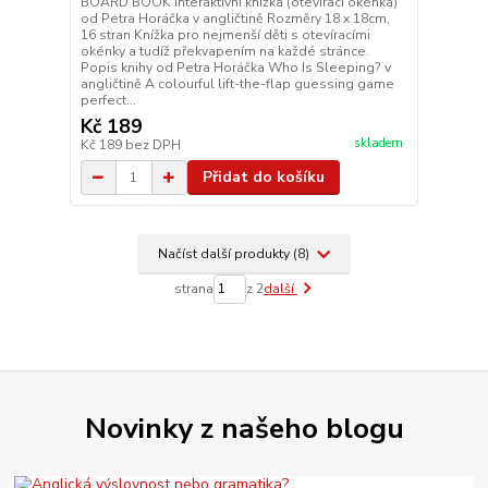
BOARD BOOK Interaktivní knížka (otevírací okénka)
od Petra Horáčka v angličtině Rozměry 18 x 18cm,
16 stran Knížka pro nejmenší děti s otevíracími
okénky a tudíž překvapením na každé stránce.
Popis knihy od Petra Horáčka Who Is Sleeping? v
angličtině A colourful lift-the-flap guessing game
perfect...
Kč 189
skladem
Kč 189
bez DPH
Přidat do košíku
Načíst další produkty (8)
strana
z 2
další
Novinky z našeho blogu