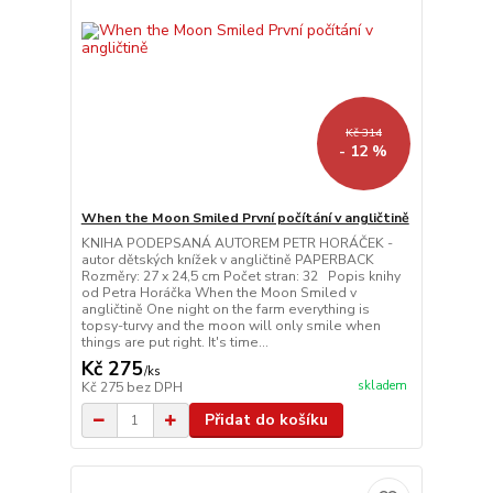
Kč 314
- 12 %
When the Moon Smiled První počítání v angličtině
KNIHA PODEPSANÁ AUTOREM PETR HORÁČEK -
autor dětských knížek v angličtině PAPERBACK
Rozměry: 27 x 24,5 cm Počet stran: 32 Popis knihy
od Petra Horáčka When the Moon Smiled v
angličtině One night on the farm everything is
topsy-turvy and the moon will only smile when
things are put right. It's time...
Kč 275
/
ks
skladem
Kč 275
bez DPH
Přidat do košíku