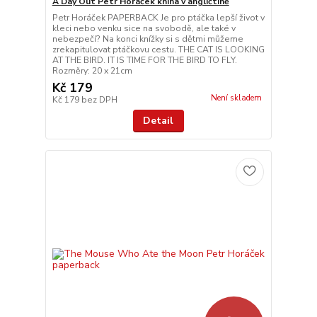
A Day Out Petr Horáček kniha v angličtině
Petr Horáček PAPERBACK Je pro ptáčka lepší život v
kleci nebo venku sice na svobodě, ale také v
nebezpečí? Na konci knížky si s dětmi můžeme
zrekapitulovat ptáčkovu cestu. THE CAT IS LOOKING
AT THE BIRD. IT IS TIME FOR THE BIRD TO FLY.
Rozměry: 20 x 21cm
Kč 179
Není skladem
Kč 179
bez DPH
Detail