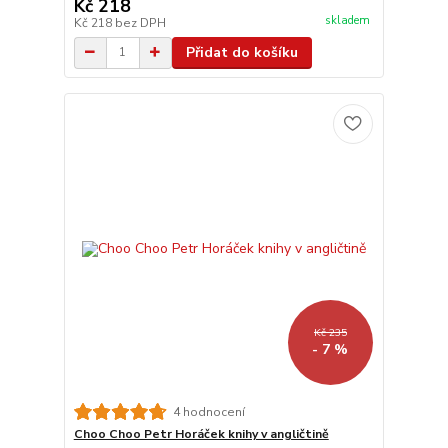
Kč 218
skladem
Kč 218
bez DPH
Přidat do košíku
Kč 235
- 7 %
4 hodnocení
Choo Choo Petr Horáček knihy v angličtině