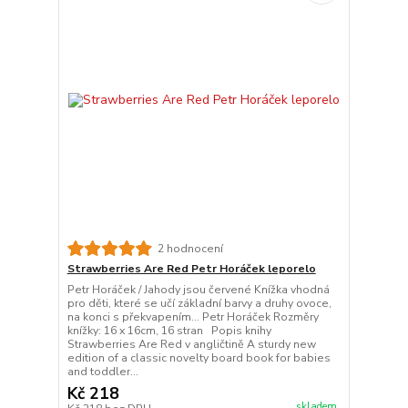
2 hodnocení
Strawberries Are Red Petr Horáček leporelo
Petr Horáček / Jahody jsou červené Knížka vhodná
pro děti, které se učí základní barvy a druhy ovoce,
na konci s překvapením... Petr Horáček Rozměry
knížky: 16 x 16cm, 16 stran Popis knihy
Strawberries Are Red v angličtině A sturdy new
edition of a classic novelty board book for babies
and toddler...
Kč 218
skladem