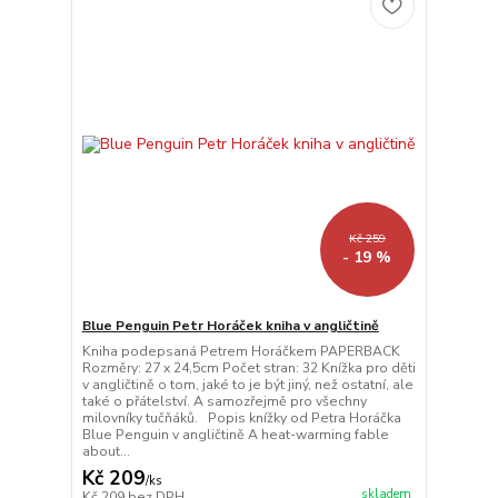
Kč 259
- 19 %
Blue Penguin Petr Horáček kniha v angličtině
Kniha podepsaná Petrem Horáčkem PAPERBACK
Rozměry: 27 x 24,5cm Počet stran: 32 Knížka pro děti
v angličtině o tom, jaké to je být jiný, než ostatní, ale
také o přátelství. A samozřejmě pro všechny
milovníky tučňáků. Popis knížky od Petra Horáčka
Blue Penguin v angličtině A heat-warming fable
about...
Kč 209
/
ks
skladem
Kč 209
bez DPH