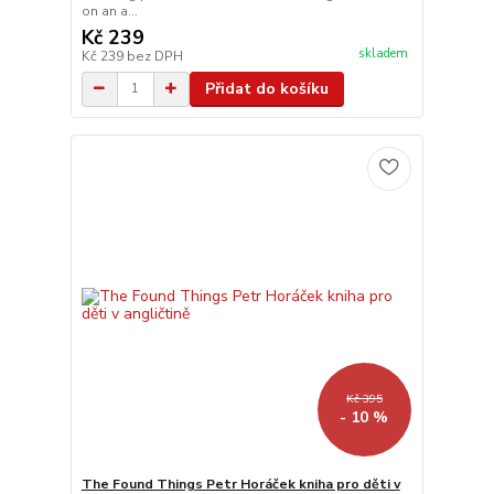
on an a...
Kč 239
skladem
Kč 239
bez DPH
Přidat do košíku
Kč 395
- 10 %
The Found Things Petr Horáček kniha pro děti v