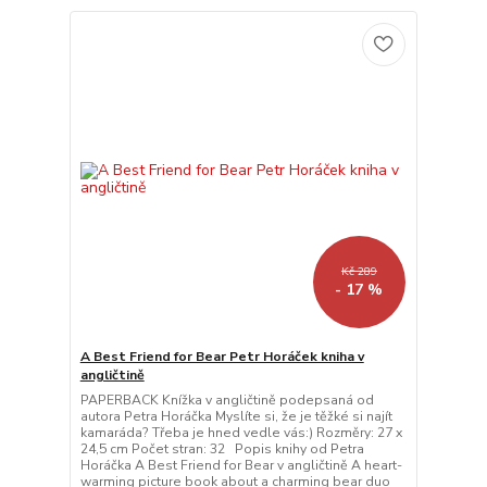
Kč 289
- 17 %
A Best Friend for Bear Petr Horáček kniha v
angličtině
PAPERBACK Knížka v angličtině podepsaná od
autora Petra Horáčka Myslíte si, že je těžké si najít
kamaráda? Třeba je hned vedle vás:) Rozměry: 27 x
24,5 cm Počet stran: 32 Popis knihy od Petra
Horáčka A Best Friend for Bear v angličtině A heart-
warming picture book about a charming bear duo