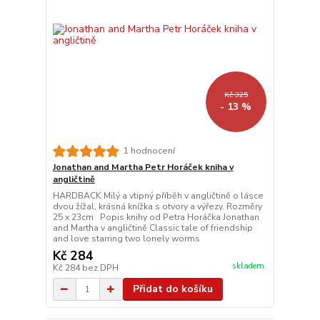
Kč 325
- 13 %
1 hodnocení
Jonathan and Martha Petr Horáček kniha v
angličtině
HARDBACK Milý a vtipný příběh v angličtině o lásce
dvou žížal, krásná knížka s otvory a výřezy. Rozměry
25 x 23cm Popis knihy od Petra Horáčka Jonathan
and Martha v angličtině Classic tale of friendship
and love starring two lonely worms
Kč 284
skladem
Kč 284
bez DPH
Přidat do košíku