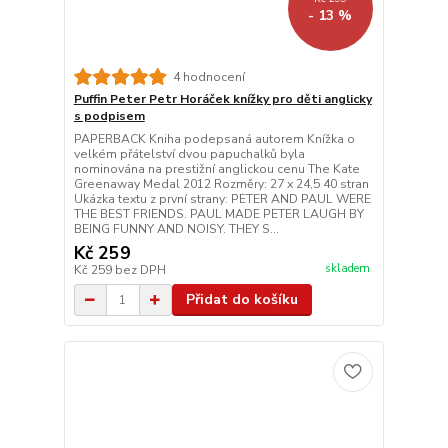
- 13 %
4 hodnocení
Puffin Peter Petr Horáček knížky pro děti anglicky
s podpisem
PAPERBACK Kniha podepsaná autorem Knížka o
velkém přátelství dvou papuchalků byla
nominována na prestižní anglickou cenu The Kate
Greenaway Medal 2012 Rozměry: 27 x 24,5 40 stran
Ukázka textu z první strany: PETER AND PAUL WERE
THE BEST FRIENDS. PAUL MADE PETER LAUGH BY
BEING FUNNY AND NOISY. THEY S...
Kč 259
skladem
Kč 259
bez DPH
Přidat do košíku