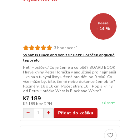
Kč 220
- 14 %
3 hodnocení
What Is Black and White? Petr Horáček anglické
leporelo
Petr Horáček / Co je černé a co bílé? BOARD BOOK
Hravé knihy Petra Horáčka v angličtině pro nejmenší
- kniha s tuhými listy určená pro děti od 0 roků. Co
vše může být bílé, černé nebo dokonce černobílé?
Rozměry: 16 x 16 cm, Počet stran: 16 Popis knihy
od Petra Horáčka What Is Black and White? ...
Kč 189
skladem
Kč 189
bez DPH
Přidat do košíku