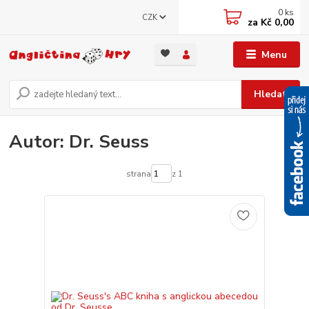
0
ks
CZK
za
Kč 0,00
Menu
Hledat
Autor: Dr. Seuss
strana
z 1