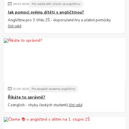
06
.
02
.
2026
Pro rodiče dětí učících se angličtinu
Jak pomoci svému dítěti s angličtinou?
Angličtina pro 3. třídu ZŠ - doporučené hry a učební pomůcky
číst celé
01
.
09
.
2025
Pro dospělé studenty angličtiny
Říkáte to správně?
Czenglish - chyby českých studentů
číst celé