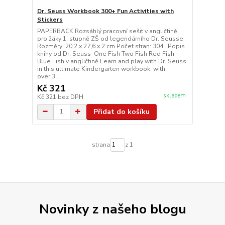
Dr. Seuss Workbook 300+ Fun Activities with
Stickers
PAPERBACK Rozsáhlý pracovní sešit v angličtině
pro žáky 1. stupně ZŠ od legendárního Dr. Seusse
Rozměry: 20,2 x 27,6 x 2 cm Počet stran: 304 Popis
knihy od Dr. Seuss One Fish Two Fish Red Fish
Blue Fish v angličtině Learn and play with Dr. Seuss
in this ultimate Kindergarten workbook, with
over 3...
Kč 321
skladem
Kč 321
bez DPH
Přidat do košíku
strana
z 1
Novinky z našeho blogu