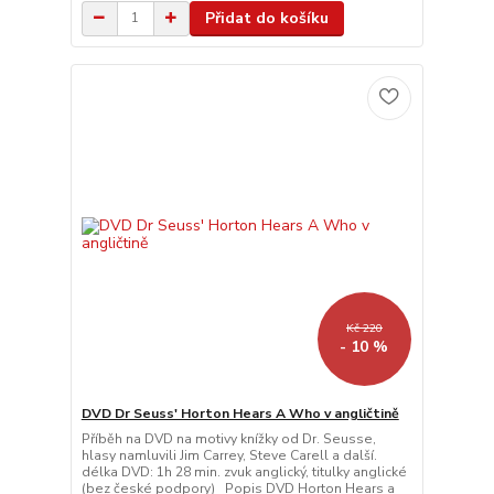
Přidat do košíku
Kč 220
- 10 %
DVD Dr Seuss' Horton Hears A Who v angličtině
Příběh na DVD na motivy knížky od Dr. Seusse,
hlasy namluvili Jim Carrey, Steve Carell a další.
délka DVD: 1h 28 min. zvuk anglický, titulky anglické
(bez české podpory) Popis DVD Horton Hears a