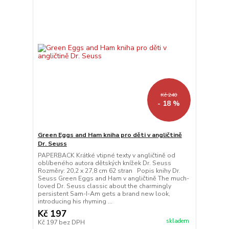
Kč 240
- 18 %
Green Eggs and Ham kniha pro děti v angličtině
Dr. Seuss
PAPERBACK Krátké vtipné texty v angličtině od
oblíbeného autora dětských knížek Dr. Seuss
Rozměry: 20,2 x 27,8 cm 62 stran Popis knihy Dr.
Seuss Green Eggs and Ham v angličtině The much-
loved Dr. Seuss classic about the charmingly
persistent Sam-I-Am gets a brand new look,
introducing his rhyming ...
Kč 197
skladem
Kč 197
bez DPH