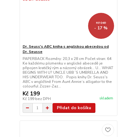
Kč 240
- 17 %
Dr. Seuss's ABC kniha s anglickou abecedou od
Dr. Seusse
PAPERBACK Rozměry: 20,3 x 28 cm Počet stran: 64
Ke každému písmenku v anglické abecedě je
připojen kratičký rým a názorný obrázek... U... WHAT
BEGINS WITH U? UNCLE UBB´S UMBRELLA AND
HIS UNDERWEAR TOO. Popis knihy Dr. Seuss's
ABC v angličtině From Aunt Annie’s alligator to the
colourful Zizzer-Zaz...
Kč 199
skladem
Kč 199
bez DPH
Přidat do košíku