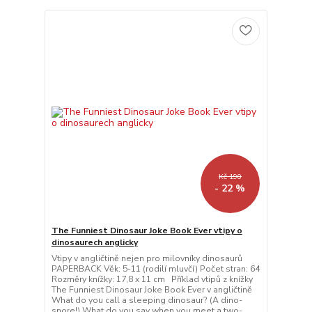
Kč 190
- 22 %
The Funniest Dinosaur Joke Book Ever vtipy o
dinosaurech anglicky
Vtipy v angličtině nejen pro milovníky dinosaurů
PAPERBACK Věk: 5-11 (rodilí mluvčí) Počet stran: 64
Rozměry knížky: 17,8 x 11 cm Příklad vtipů z knížky
The Funniest Dinosaur Joke Book Ever v angličtině
What do you call a sleeping dinosaur? (A dino-
snore!) What do you say when you meet a two-