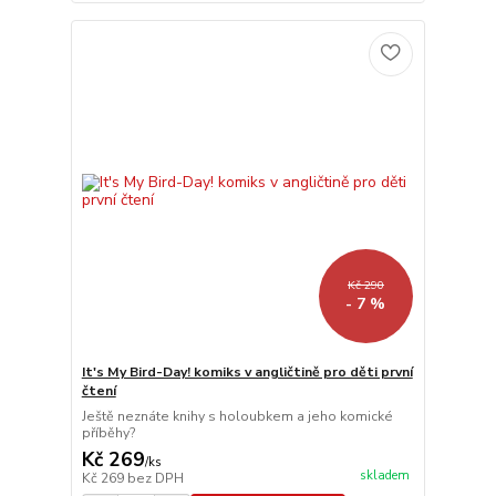
Kč 290
- 7 %
It's My Bird-Day! komiks v angličtině pro děti první
čtení
Ještě neznáte knihy s holoubkem a jeho komické
příběhy?
Kč 269
/
ks
skladem
Kč 269
bez DPH