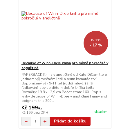
Kč 239
- 17 %
Because of Winn-Dixie kniha pro mírně pokročilé v
angličtině
PAPERBACK Kniha v angličtině od Kate DiCamillo o
jednom výjimečném létě a psím kamarádství
doporučený věk 9-11 let (rodilí mluvčí) širší
řádkování, aby se dětem dobře knížka četla
Rozměry: 19,8 x 12,9 cm Počet stran: 160 Popis
knihy Because of Winn-Dixie v angličtině Funny and
poignant, this 200...
Kč 199
/
ks
skladem
Kč 199
bez DPH
Přidat do košíku