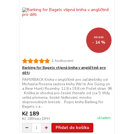
Kč 219
- 14 %
1 hodnocení
Barking for Bagels vtipná kniha v angličtině pro
děti
PAPERBACK Kniha v angličtině pro začátečníky od
Michaela Rosena (autora knihy We're Are Going on
a Bear Hunt) Rozměry: 12,8 x 19,8 cm Počet stran: 96
Knížka je vhodná pro české čtenáře od cca 5. třídy,
velká písmena, široké řádkování, mnoho
doprovodných kreseb. Popis knihy Barking for
Bagels v a...
Kč 189
skladem
Kč 189
bez DPH
Přidat do košíku