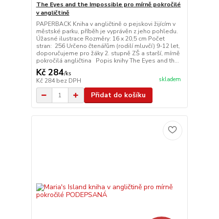
The Eyes and the Impossible pro mírně pokročilé
v angličtině
PAPERBACK Kniha v angličtině o pejskovi žijícím v
městské parku, příběh je vyprávěn z jeho pohledu.
Úžasné ilustrace Rozměry: 16 x 20,5 cm Počet
stran: 256 Určeno čtenářům (rodilí mluvčí) 9-12 let,
doporučujeme pro žáky 2. stupně ZŠ a starší, mírně
pokročilá angličtina Popis knihy The Eyes and th...
Kč 284
/
ks
skladem
Kč 284
bez DPH
Přidat do košíku