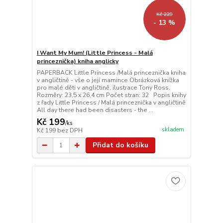
Kč 229
- 13 %
I Want My Mum! (Little Princess - Malá
princeznička) kniha anglicky
PAPERBACK Little Princess /Malá princeznička kniha
v angličtině - vše o její mamince Obrázková knížka
pro malé děti v angličtině, ilustrace Tony Ross.
Rozměry: 23,5 x 26,4 cm Počet stran: 32 Popis knihy
z řady Little Princess / Malá princeznička v angličtině
All day there had been disasters - the ...
Kč 199
/
ks
skladem
Kč 199
bez DPH
Přidat do košíku