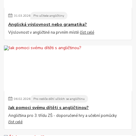
31
.
03
.
2026
Pro učitele angličtiny
Anglická výslovnost nebo gramatika?
Výslovnost v angličtině na prvním místě
číst celé
06
.
02
.
2026
Pro rodiče dětí učících se angličtinu
Jak pomoci svému dítěti s angličtinou?
Angličtina pro 3. třídu ZŠ - doporučené hry a učební pomůcky
číst celé