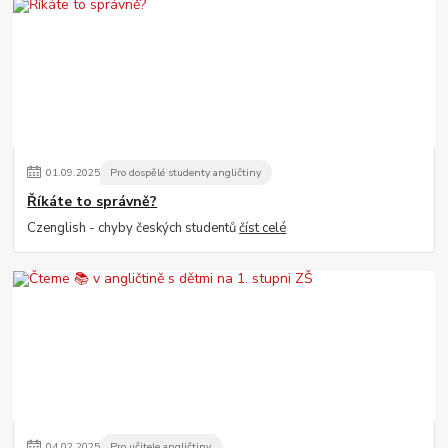
01
.
09
.
2025
Pro dospělé studenty angličtiny
Říkáte to správně?
Czenglish - chyby českých studentů
číst celé
04
.
02
.
2025
Pro učitele angličtiny