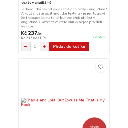
texty v angličtině
Jednoduchý návod jak psát vtipné texty v angličtině?
A když chcete psát anglické texty, tak je jen logické,
že i nápady jak na to, si budete chtít přečíst v
angličtině. Ukázka textu této knížky nejen pro děti
viz níže:
Kč 237
/
ks
skladem
Kč 237
bez DPH
Přidat do košíku
Kč 259