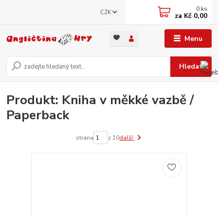
0
ks
CZK
za
Kč 0,00
Menu
Hledat
Produkt: Kniha v měkké vazbě /
Paperback
strana
z 10
další