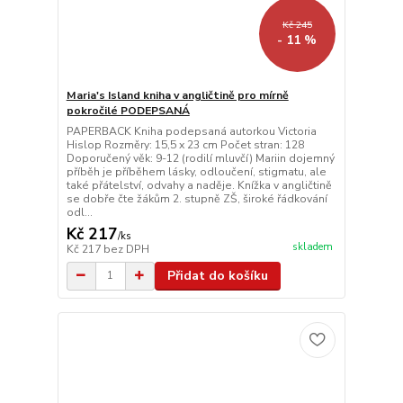
Kč 245
- 11 %
Maria's Island kniha v angličtině pro mírně
pokročilé PODEPSANÁ
PAPERBACK Kniha podepsaná autorkou Victoria
Hislop Rozměry: 15,5 x 23 cm Počet stran: 128
Doporučený věk: 9-12 (rodilí mluvčí) Mariin dojemný
příběh je příběhem lásky, odloučení, stigmatu, ale
také přátelství, odvahy a naděje. Knížka v angličtině
se dobře čte žákům 2. stupně ZŠ, široké řádkování
odl...
Kč 217
/
ks
skladem
Kč 217
bez DPH
Přidat do košíku