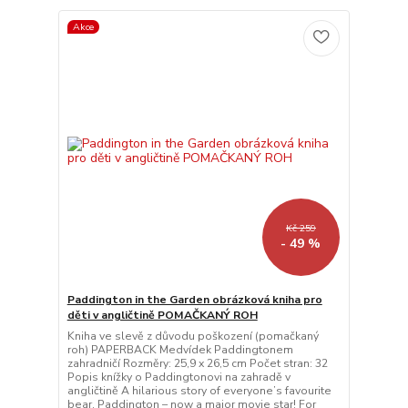
Akce
Kč 259
- 49 %
Paddington in the Garden obrázková kniha pro
děti v angličtině POMAČKANÝ ROH
Kniha ve slevě z důvodu poškození (pomačkaný
roh) PAPERBACK Medvídek Paddingtonem
zahradničí Rozměry: 25,9 x 26,5 cm Počet stran: 32
Popis knížky o Paddingtonovi na zahradě v
angličtině A hilarious story of everyone’s favourite
bear, Paddington – now a major movie star! For