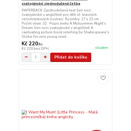
svatojánské zjednodušená četba
PAPERBACK Zjednodušený text Sen noci
svatojánské v angličtině pro děti vč. krásných
celostránkových ilustrací. Rozměry: 27 x 23 cm
Počet stran: 32 Popis knihy A Midsummer Night's
Dream Sen noci svatojánské v angličtině A
captivating picture book retelling by Shakespeare's
Globe for very young read...
Kč 220
/
ks
skladem
Kč 220
bez DPH
Přidat do košíku