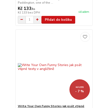
Paddington, one of the ...
Kč 133
/
ks
skladem
Kč 133
bez DPH
Přidat do košíku
Kč 255
- 7 %
Write Your Own Funny Stories jak psát vtipné