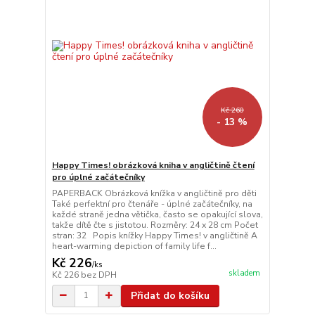
Kč 260
- 13 %
Happy Times! obrázková kniha v angličtině čtení
pro úplné začátečníky
PAPERBACK Obrázková knížka v angličtině pro děti
Také perfektní pro čtenáře - úplné začátečníky, na
každé straně jedna větička, často se opakující slova,
takže dítě čte s jistotou. Rozměry: 24 x 28 cm Počet
stran: 32 Popis knížky Happy Times! v angličtině A
heart-warming depiction of family life f...
Kč 226
/
ks
skladem
Kč 226
bez DPH
Přidat do košíku