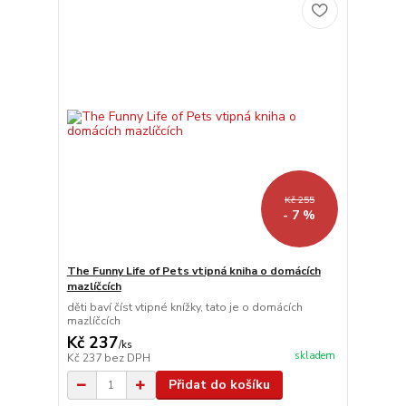
Kč 255
- 7 %
The Funny Life of Pets vtipná kniha o domácích
mazlíčcích
děti baví číst vtipné knížky, tato je o domácích
mazlíčcích
Kč 237
/
ks
skladem
Kč 237
bez DPH
Přidat do košíku