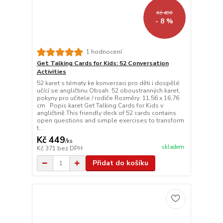
Kč 490
- 8 %
1 hodnocení
Get Talking Cards for Kids: 52 Conversation
Activities
52 karet s tématy ke konverzaci pro děti i dospělé
učící se angličtinu Obsah: 52 oboustranných karet,
pokyny pro učitele / rodiče Rozměry: 11,56 x 16,76
cm Popis karet Get Talking Cards for Kids v
angličtině This friendly deck of 52 cards contains
open questions and simple exercises to transform
t...
Kč 449
/
ks
skladem
Kč 371
bez DPH
Přidat do košíku