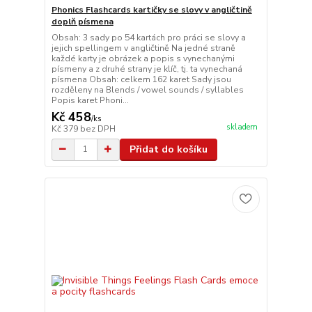
Phonics Flashcards kartičky se slovy v angličtině
doplň písmena
Obsah: 3 sady po 54 kartách pro práci se slovy a
jejich spellingem v angličtině Na jedné straně
každé karty je obrázek a popis s vynechanými
písmeny a z druhé strany je klíč, tj. ta vynechaná
písmena Obsah: celkem 162 karet Sady jsou
rozděleny na Blends / vowel sounds / syllables
Popis karet Phoni...
Kč 458
/
ks
skladem
Kč 379
bez DPH
Přidat do košíku