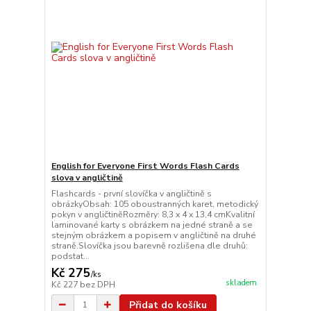
English for Everyone First Words Flash Cards
slova v angličtině
Flashcards - první slovíčka v angličtině s
obrázkyObsah: 105 oboustranných karet, metodický
pokyn v angličtiněRozměry: 8,3 x 4 x 13,4 cmKvalitní
laminované karty s obrázkem na jedné straně a se
stejným obrázkem a popisem v angličtině na druhé
straně.Slovíčka jsou barevně rozlišena dle druhů:
podstat...
Kč 275
/
ks
skladem
Kč 227
bez DPH
Přidat do košíku