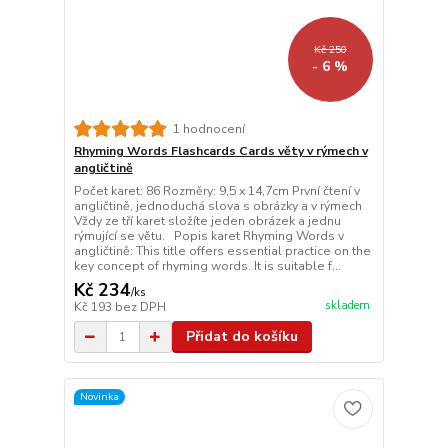
Kč 250
- 6 %
1 hodnocení
Rhyming Words Flashcards Cards věty v rýmech v
angličtině
Počet karet: 86 Rozměry: 9,5 x 14,7cm První čtení v
angličtině, jednoduchá slova s obrázky a v rýmech
Vždy ze tří karet složíte jeden obrázek a jednu
rýmující se větu. Popis karet Rhyming Words v
angličtině: This title offers essential practice on the
key concept of rhyming words. It is suitable f...
Kč 234
/
ks
skladem
Kč 193
bez DPH
Přidat do košíku
Novinka