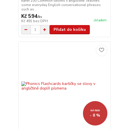
karet 100 Common Idioms v angličtině Teaches
some everyday English conversational phrases
such as...
Kč 594
/
ks
skladem
Kč 491
bez DPH
Přidat do košíku
Kč 500
- 8 %