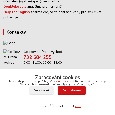
gramatiku (vyzkoušejte týden zdarma)
Doublebubble
angličtina pro nejmenší.
Help for English
zdarma vše, co student angličtiny pro svůj život
potřebuje.
kontakty
Čelákovice, Praha východ
732 684 255
9:00 - 11:00 / 15:00 - 18:00
info@anglictina-hry.cz
Zpracování cookies
Náš e-shop a partneři potřebují Váš
souhlas
s použitím souborů cookies, aby
Vám mohli zobrazovat informace týkající se Vašich zájmů.
Souhlasím
Nastavení
Souhlas můžete odmítnout
zde
.
Copyright © 2008
Angličtina - hry
Vytvořeno na
Eshop-rychle.cz