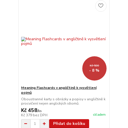
Kč 500
- 8 %
Meaning Flashcards v angličtině k vysvětlení
pojmů
Oboustranné karty s obrázky a popisy v angličtině k
procvičení nejen anglických idiomů.
Kč 458
/
ks
skladem
Kč 379
bez DPH
Přidat do košíku