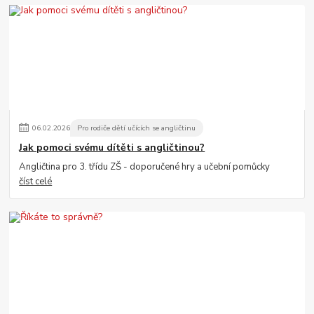
06
.
02
.
2026
Pro rodiče dětí učících se angličtinu
Jak pomoci svému dítěti s angličtinou?
Angličtina pro 3. třídu ZŠ - doporučené hry a učební pomůcky
číst celé