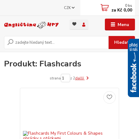
0
ks
CZK
za
Kč 0,00
Menu
Hledat
Produkt: Flashcards
strana
z 2
další