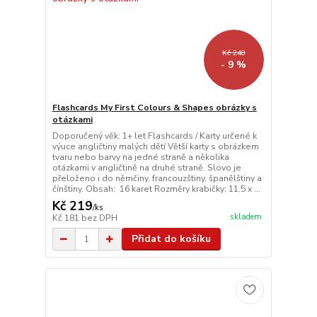
Kč 240
- 9 %
Flashcards My First Colours & Shapes obrázky s
otázkami
Doporučený věk: 1+ let Flashcards / Karty určené k
výuce angličtiny malých dětí Větší karty s obrázkem
tvaru nebo barvy na jedné straně a několika
otázkami v angličtině na druhé straně. Slovo je
přeloženo i do němčiny, francouzštiny, španělštiny a
čínštiny. Obsah: 16 karet Rozměry krabičky: 11,5 x ...
Kč 219
/
ks
skladem
Kč 181
bez DPH
Přidat do košíku