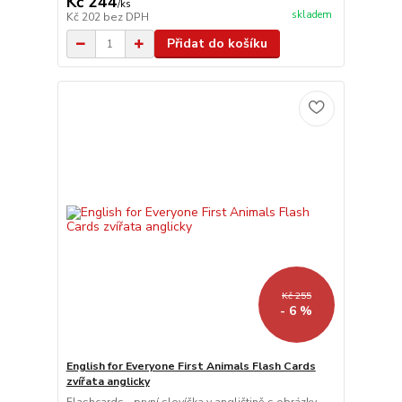
Kč 244
/
ks
skladem
Kč 202
bez DPH
Přidat do košíku
Kč 255
- 6 %
English for Everyone First Animals Flash Cards
zvířata anglicky
Flashcards - první slovíčka v angličtině s obrázky