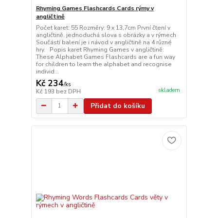
Rhyming Games Flashcards Cards rýmy v
angličtině
Počet karet: 55 Rozměry: 9 x 13,7cm První čtení v
angličtině, jednoduchá slova s obrázky a v rýmech
Součástí balení je i návod v angličtině na 4 různé
hry. Popis karet Rhyming Games v angličtině:
These Alphabet Games Flashcards are a fun way
for children to learn the alphabet and recognise
individ...
Kč 234
/
ks
skladem
Kč 193
bez DPH
Přidat do košíku