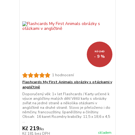
Kč 240
- 9 %
1 hodnocení
Flashcards My First Animals obrázky s otázkami v
angličtině
Doporučený věk: 1+ let Flashcards / Karty určené k
výuce angličtiny malých dětí Větší karty s obrázky
zvířat na jedné straně a několika otázkami v
angličtině na druhé straně. Slovo je přeloženo i do
němčiny, francouzštiny, španělštiny a čínštiny.
Obsah: 16 karet Rozměry krabičky: 11,5 x 18,6 x 4,5
...
Kč 219
/
ks
skladem
Kč 181
bez DPH