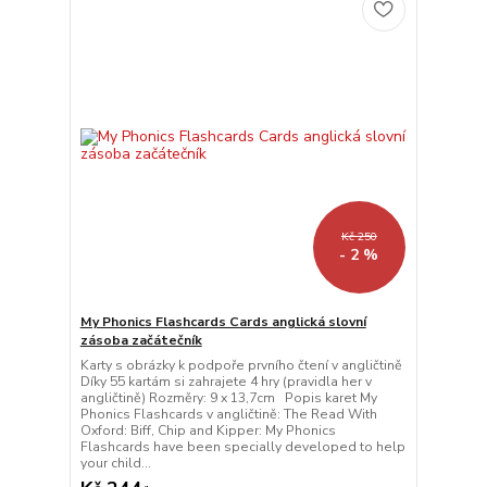
Kč 250
- 2 %
My Phonics Flashcards Cards anglická slovní
zásoba začátečník
Karty s obrázky k podpoře prvního čtení v angličtině
Díky 55 kartám si zahrajete 4 hry (pravidla her v
angličtině) Rozměry: 9 x 13,7cm Popis karet My
Phonics Flashcards v angličtině: The Read With
Oxford: Biff, Chip and Kipper: My Phonics
Flashcards have been specially developed to help
your child...