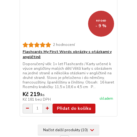
Kč 240
- 9 %
2 hodnocení
Flashcards My First Words obrázky s otázkami v
angličtině
Doporučený věk: 1+ let Flashcards / Karty určené k
výuce angličtiny malých dětí Větší karty s obrázkem
na jedné straně a několika otázkami v angličtině na
druhé straně. Slovo je přeloženo i do němčiny,
francouzštiny, španělštiny a čínštiny. Obsah: 16 karet
Rozměry krabičky: 11,5 x 18,6 x 4,5 cm P...
Kč 219
/
ks
skladem
Kč 181
bez DPH
Přidat do košíku
Načíst další produkty (10)