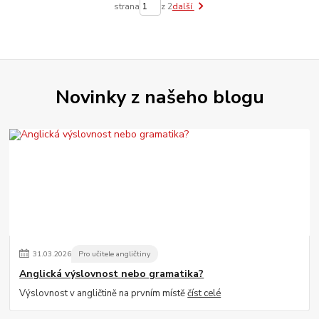
strana
z 2
další
Novinky z našeho blogu
31
.
03
.
2026
Pro učitele angličtiny
Anglická výslovnost nebo gramatika?
Výslovnost v angličtině na prvním místě
číst celé