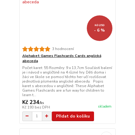
Kč 250
- 6 %
3 hodnocení
Alphabet Games Flashcards Cards anglická
abeceda
Počet karet: 55 Rozměry: 9 x 13,7cm Součástí balení
je i návod v angličtině na 4 různé hry. Děti doma i
žáci ve škole se pomocí těchto her učí rozlišovat
jednotlivá písmenka anglické abecedy. Popis
karet s abecedou v angličtině: These Alphabet
Games Flashcards are a fun way for children to
learn t...
Kč 234
/
ks
skladem
Kč 193
bez DPH
Přidat do košíku