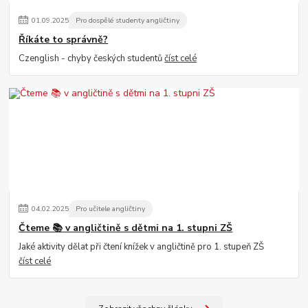
01
.
09
.
2025
Pro dospělé studenty angličtiny
Říkáte to správně?
Czenglish - chyby českých studentů
číst celé
04
.
02
.
2025
Pro učitele angličtiny
Čteme 📚 v angličtině s dětmi na 1. stupni ZŠ
Jaké aktivity dělat při čtení knížek v angličtině pro 1. stupeň ZŠ
číst celé