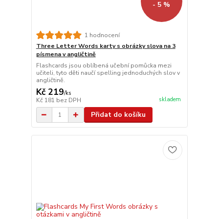
- 5 %
1 hodnocení
Three Letter Words karty s obrázky slova na 3
písmena v angličtině
Flashcards jsou oblíbená učební pomůcka mezi
učiteli, tyto děti naučí spelling jednoduchých slov v
angličtině.
Kč 219
/
ks
skladem
Kč 181
bez DPH
Přidat do košíku