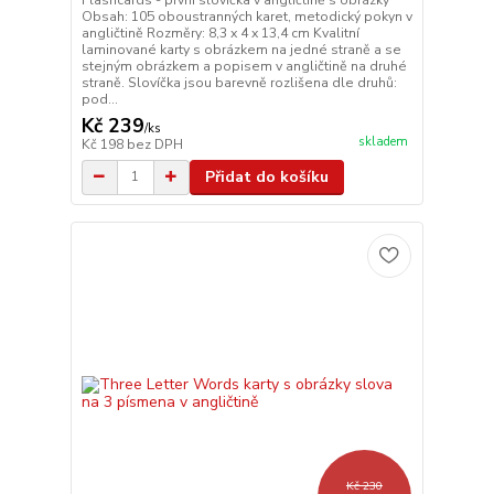
Obsah: 105 oboustranných karet, metodický pokyn v
angličtině Rozměry: 8,3 x 4 x 13,4 cm Kvalitní
laminované karty s obrázkem na jedné straně a se
stejným obrázkem a popisem v angličtině na druhé
straně. Slovíčka jsou barevně rozlišena dle druhů:
pod...
Kč 239
/
ks
skladem
Kč 198
bez DPH
Přidat do košíku
Kč 230