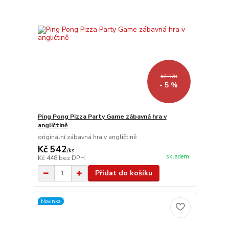
Kč 570
- 5 %
Ping Pong Pizza Party Game zábavná hra v
angličtině
originální zábavná hra v angličtině
Kč 542
/
ks
skladem
Kč 448
bez DPH
Přidat do košíku
Novinka