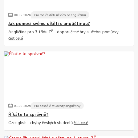
06
.
02
.
2026
Pro rodiče dětí učících se angličtinu
Jak pomoci svému dítěti s angličtinou?
Angličtina pro 3. třídu ZŠ - doporučené hry a učební pomůcky
číst celé
01
.
09
.
2025
Pro dospělé studenty angličtiny
Říkáte to správně?
Czenglish - chyby českých studentů
číst celé