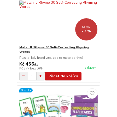
Kč 490
- 7 %
Match It! Rhyme 30 Self-Correcting Rhyming
Words
Puzzle, kdy hned víte, zda to máte správně
Kč 456
/
ks
skladem
Kč 377
bez DPH
Přidat do košíku
Novinka