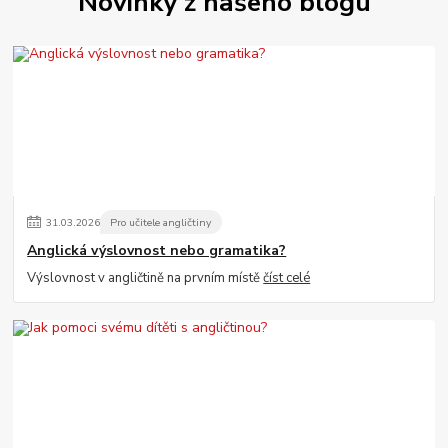
Novinky z našeho blogu
31
.
03
.
2026
Pro učitele angličtiny
Anglická výslovnost nebo gramatika?
Výslovnost v angličtině na prvním místě
číst celé