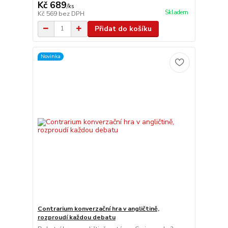
Kč 689
/
ks
Skladem
Kč 569
bez DPH
Přidat do košíku
Novinka
Contrarium konverzační hra v angličtině,
rozproudí každou debatu