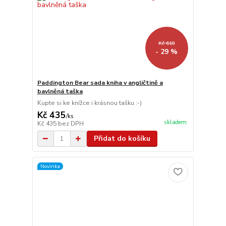
Kč 610
- 29 %
Paddington Bear sada kniha v angličtině a
bavlněná taška
Kupte si ke knížce i krásnou tašku :-)
Kč 435
/
ks
skladem
Kč 435
bez DPH
Přidat do košíku
Novinka