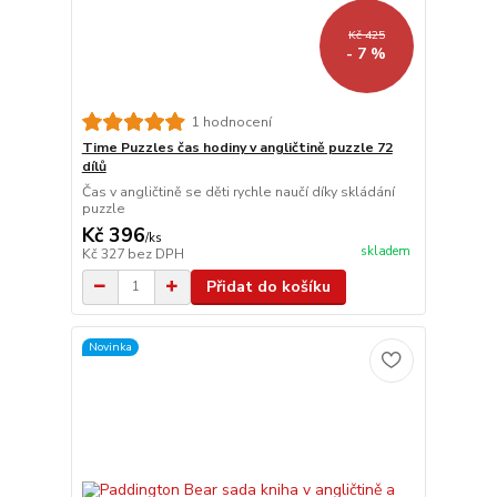
Kč 425
- 7 %
1 hodnocení
Time Puzzles čas hodiny v angličtině puzzle 72
dílů
Čas v angličtině se děti rychle naučí díky skládání
puzzle
Kč 396
/
ks
skladem
Kč 327
bez DPH
Přidat do košíku
Novinka