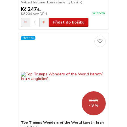
Výklad historie, který studenty baví :-)
Kč 247
/
ks
skladem
Kč 204
bez DPH
Přidat do košíku
Novinka
Kč 270
- 9 %
Top Trumps Wonders of the World karetní hra v