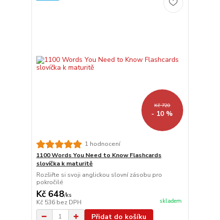
Kč 720
- 10 %
1 hodnocení
1100 Words You Need to Know Flashcards
slovíčka k maturitě
Rozšiřte si svoji anglickou slovní zásobu pro
pokročilé
Kč 648
/
ks
skladem
Kč 536
bez DPH
Přidat do košíku