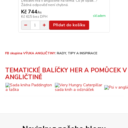
Debatní hra v angličtině na téma: Co je opak...?
Žádná odpověď není chybná.
Kč 744
/
ks
skladem
Kč 615
bez DPH
Přidat do košíku
FB skupina VÝUKA ANGLIČTINY
: RADY, TIPY A INSPIRACE
TEMATICKÉ BALÍČKY HER A POMŮCEK V
ANGLIČTINĚ