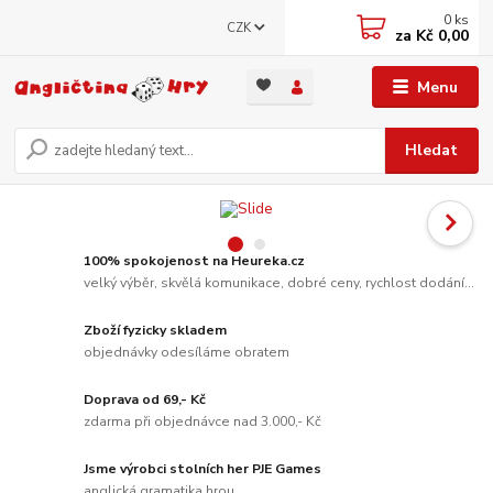
0
ks
CZK
za
Kč 0,00
Menu
Hledat
100% spokojenost na Heureka.cz
velký výběr, skvělá komunikace, dobré ceny, rychlost dodání...
Zboží fyzicky skladem
objednávky odesíláme obratem
Doprava od 69,- Kč
zdarma při objednávce nad 3.000,- Kč
Jsme výrobci stolních her PJE Games
anglická gramatika hrou