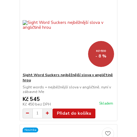
Kč 590
- 8 %
Sight Word Suckers nejběžnější slova v angličtině
hrou
Sight words = nejběžnější slova v angličtině, nyní v
zábavné hře
Kč 545
Skladem
Kč 450
bez DPH
Přidat do košíku
Novinka