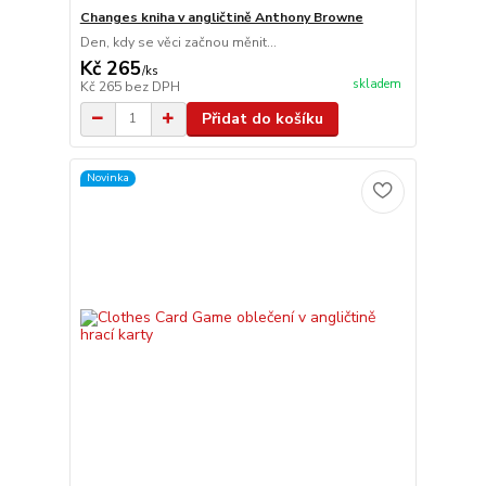
Changes kniha v angličtině Anthony Browne
Den, kdy se věci začnou měnit...
Kč 265
/
ks
skladem
Kč 265
bez DPH
Přidat do košíku
Novinka