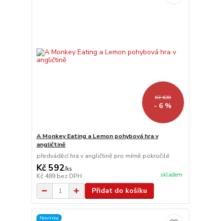
Kč 630
- 6 %
A Monkey Eating a Lemon pohybová hra v
angličtině
předváděcí hra v angličtině pro mírně pokročilé
Kč 592
/
ks
skladem
Kč 489
bez DPH
Přidat do košíku
Novinka