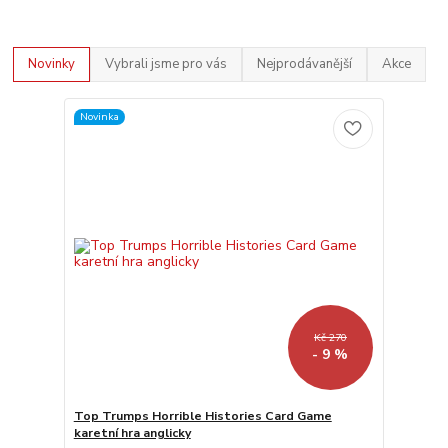
Novinky
Vybrali jsme pro vás
Nejprodávanější
Akce
Novinka
Kč 270
- 9 %
Top Trumps Horrible Histories Card Game
karetní hra anglicky