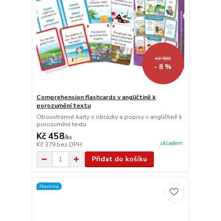
Kč 500
- 8 %
Comprehension flashcards v angličtině k
porozumění textu
Oboustranné karty s obrázky a popisy v angličtině k
porozumění textu
Kč 458
/
ks
skladem
Kč 379
bez DPH
Přidat do košíku
Novinka