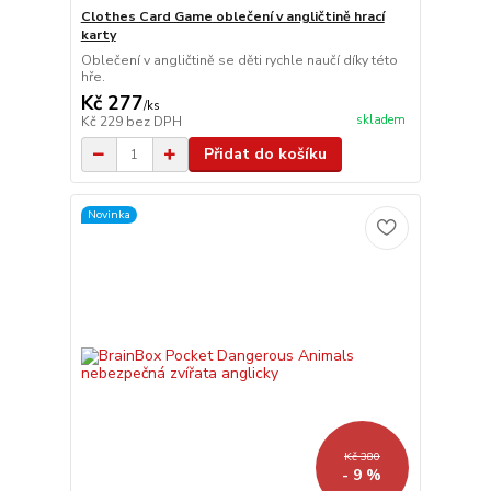
Clothes Card Game oblečení v angličtině hrací
karty
Oblečení v angličtině se děti rychle naučí díky této
hře.
Kč 277
/
ks
skladem
Kč 229
bez DPH
Přidat do košíku
Novinka
Kč 380
- 9 %