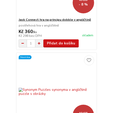
Kč 390
- 8 %
Jask Connect hra na principu dobble v angličtině
postřehová hra v angličtitně
Kč 360
/
ks
skladem
Kč 298
bez DPH
Přidat do košíku
Novinka
Kč 425