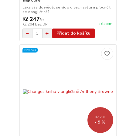
angličtině
Láká vás dozvědět se víc o divech světa a procvičit
se v angličtině?
Kč 247
/
ks
skladem
Kč 204
bez DPH
Přidat do košíku
Novinka
Kč 290
- 9 %